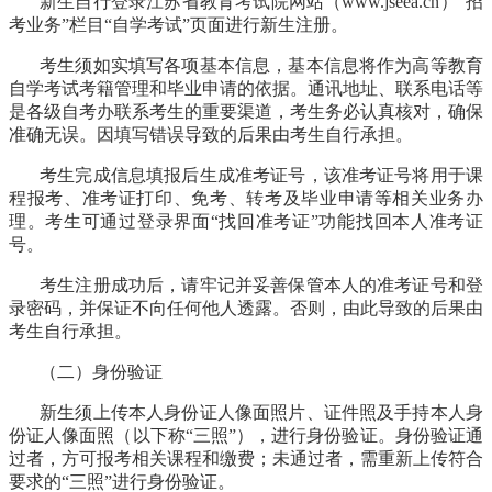
新生自行登录江苏省教育考试院网站（
www.jseea.cn）“招
考业务”栏目“自学考试”页面进行新生注册。
考生须如实填写各项基本信息，基本信息将作为高等教育
自学考试考籍管理和毕业申请的依据。通讯地址、联系电话等
是各级自考办联系考生的重要渠道，考生务必认真核对，确保
准确无误。因填写错误导致的后果由考生自行承担。
考生完成信息填报后生成准考证号，该准考证号将用于课
程报考、准考证打印、免考、转考及毕业申请等相关业务办
理。考生可通过登录界面
“找回准考证”功能找回本人准考证
号。
考生注册成功后，请牢记并妥善保管本人的准考证号和登
录密码，并保证不向任何他人透露。否则，由此导致的后果由
考生自行承担。
（二）身份验证
新生须上传本人身份证人像面照片、证件照及手持本人身
份证人像面照（以下称
“三照”），进行身份验证。身份验证通
过者，方可报考相关课程和缴费；未通过者，需重新上传符合
要求的“三照”进行身份验证。