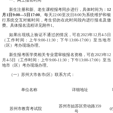
一、网上报名时间
新生注册和新、老生课程报考同步进行，具体时间为：
12
月1日9:00—5日17:00
。每天
22:00至次日8:00为系统维护和银
行系统交互对账时间，考生切勿在此时间段内进行报名及缴
费。具体报名流程详见附件1。
如果出现线上验证不通过的情况，可在
202
3
年
12
月
4-5日
（工作时间：上午9:00-11:30；下午13:00-17:00）至当地市
（区）考办现场办理。
新生报考医学类相关专业需审核报名资格，可在
202
3
年
12
月
4
-5日（工作时间：上午9:00-11:30；下午13:00-17:00）至当
地市（区）考办现场办理。
（一）
苏州大市各市
(区）联系方式：
单位名称
详细地址
苏州市姑苏区劳动路
359
苏州市教育考试院
0
号