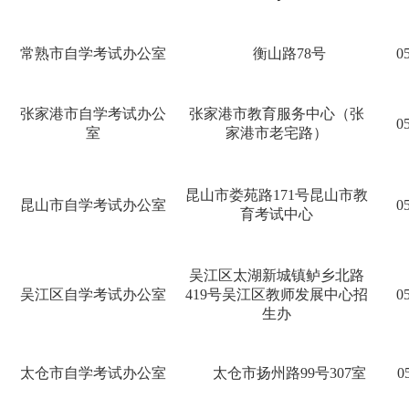
常熟市自学考试办公室
衡山路
78号
0
张家港市自学考试办公
张家港市教育服务中心（张
0
室
家港市老宅路）
昆山市娄苑路
171号昆山市教
昆山市自学考试办公室
0
育考试中心
吴江区太湖新城镇鲈乡北路
吴江区自学考试办公室
419号吴江区教师发展中心招
0
生办
太仓市自学考试办公室
太仓市扬州路
99号30
7
室
0