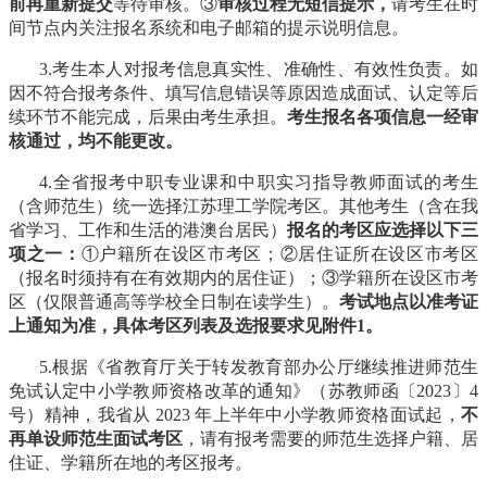
前再重新提交
等待审核。③
审核过程无短信提示，
请考生在时
间节点内关注报名系统和电子邮箱的提示说明信息。
3.考生本人对报考信息真实性、准确性、有效性负责。如
因不符合报考条件、填写信息错误等原因造成面试、认定等后
续环节不能完成，后果由考生承担。
考生报名各项信息一经审
核通过，均不能更改。
4.全省报考中职专业课和中职实习指导教师面试的考生
（含师范生）统一选择江苏理工学院考区。其他考生（含在我
省学习、工作和生活的港澳台居民）
报名的考区应选择以下三
项之一：
①户籍所在设区市考区；②居住证所在设区市考区
（报名时须持有在有效期内的居住证）；③学籍所在设区市考
区（仅限普通高等学校全日制在读学生）。
考试地点以准考证
上通知为准，具体考区列表及选报要求见附件1。
5.根据《省教育厅关于转发教育部办公厅继续推进师范生
免试认定中小学教师资格改革的通知》（苏教师函〔2023〕4
号）精神，我省从 2023 年上半年中小学教师资格面试起，
不
再单设师范生面试考区
，请有报考需要的师范生选择户籍、居
住证、学籍所在地的考区报考。