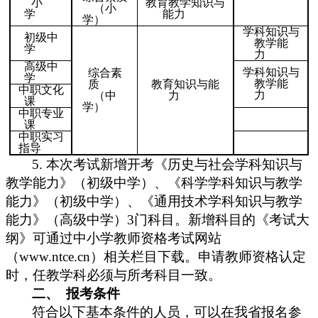
小
教育教学知识与
（小
学
能力
学）
学科知识与
初级中
教学能
学
力
高级中
学科知识与
综合素
学
教学能
质
教育知识与能
中职文化
力
（中
力
课
学）
中职专业
课
中职实习
指导
5.
本次考试新增开考《历史与社会学科知识与
教学能力》（初级中学）、《科学学科知识与教学
能力》（初级中学）、《通用技术学科知识与教学
3
能力》（高级中学）
门科目。新增科目的《考试大
纲》可通过中小学教师资格考试网站
www.ntce.cn
）相关栏目下载。申请教师资格认定
（
时，任教学科必须与所考科目一致。
报考条件
二、
符合以下基本条件的人员，可以在我省报名参