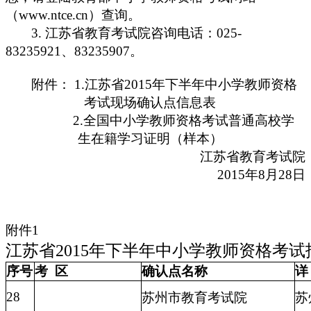
www.ntce.cn
（
）查询。
3.
025-
江苏省教育考试院咨询电话：
83235921
83235907
。
、
1.
2015
年下半年中小学教师资格
附件：
江苏省
考试现场确认点信息表
2.
全国中小学教师资格考试普通高校学
生在籍学习证明（样本）
江苏省教育考试院
2015
8
28
年
月
日
附件1
江苏省2015年下半年中小学教师资格考
序号
考
区
确认点名称
详
28
苏州市教育考试院
苏