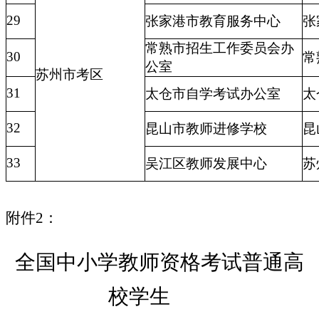
29
张家港市教育服务中心
张
常熟市招生工作委员会办
30
常
公室
苏州市考区
31
太仓市自学考试办公室
太
32
昆山市教师进修学校
昆
33
吴江区教师发展中心
苏
2
：
附件
全国中小学教师资格考试普通高
校学生