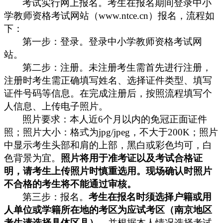
考试实行网上报名。考生在报名期间登录中小
www.ntce.cn
）报名，流程如
学教师资格考试网站（
下：
第一步：登录。登录中小学教师资格考试网
站。
第二步：注册。未注册考生需首先进行注册，
注册时考生需正确填写姓名、选择证件类型、填写
证件号码等信息。在完成注册后，按照流程填写个
人信息、上传电子照片。
6
照片要求：本人近
个月以内的免冠正面证件
jpg/jpeg
200K
；照片
照；照片大小：格式为
，不大于
中显示考生头部和肩的上部，黑白或彩色均可，白
色背景为宜。
照片将用于准考证以及考试合格证
明，请考生上传照片时慎重选用。现场确认时照片
不合格的考生将不能通过审核。
第三步：报名。
考生在报名时须选择户籍或用
人单位或学籍所在地的考区为应试考区
（南京地区
考生请选择具体区县）
，
并根据本人情况选择考试