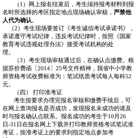
1
）网上报名结束后，考生须持报考材料到报
（
名时所选择的考区指定地点现场确认审核，
严禁他
人代为确认
。
2
）考生现场要签订《考生诚信考试承诺书》，
（
承诺遵守考试纪律，违反考试纪律时，按照《国家
教育考试违规处理办法》接受考试机构的处
理。
3
（
）考生现场审核通过后，在确认点缴费。根
2014
25
据苏价费函〔
〕
号文件精神，我省中小学教
52
师资格考试收费标准为：笔试纸质考试每人每科
元。
打印准考证
（四）
考生按要求办理完报名审核和缴费手续后，可
在网上查询报名是否成功，发现报名未成功的请及
10
26
时与报名确认点联系。报名成功的考生于
月
-31
日在报名网上下载并打印教师资格考试笔试准
日
考证，按准考证上的要求到指定地点参加考