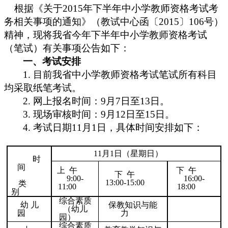
2015
年下半年中小学教师资格考试考
根据《
关于
务相关事项的通知》（
教试中心函〔
2015
106
号）
〕
精神，现将我省今年下半年中小学教师资格考试
（笔试）有关事项公告如下：
一、考试安排
1.
目前我省中小学教师资格考试笔试所有科目
均采取纸笔考试。
2.
9
7
13
日。
网上报名时间：
月
日至
3.
9
12
15
现场审核时间：
月
日至
日。
4.
11
1
考试日期
月
日，具体时间安排如下：
11
月
1
日（星期日）
时
间
上
午
下
午
下
午
9:00-
16:00-
13:00-15:00
类
11:00
18:00
别
综合素质
幼
儿
保教知识与能
（幼儿
园
力
园）
综合素质